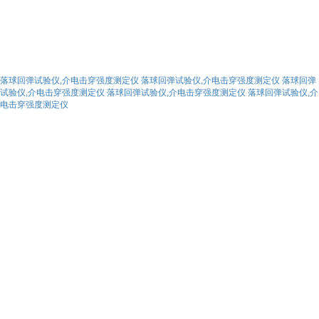
落球回弹试验仪,介电击穿强度测定仪
落球回弹试验仪,介电击穿强度测定仪
落球回弹
试验仪,介电击穿强度测定仪
落球回弹试验仪,介电击穿强度测定仪
落球回弹试验仪,介
电击穿强度测定仪