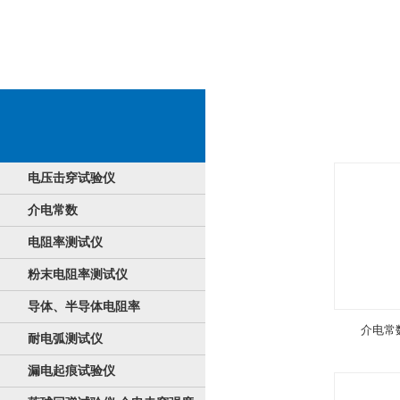
护肤品表现
电压击穿试验仪
介电常数
电阻率测试仪
粉末电阻率测试仪
导体、半导体电阻率
介电常
耐电弧测试仪
漏电起痕试验仪