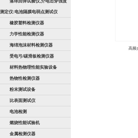
落球回弹试验仪,介电击穿强度
测定仪:电池隔膜电弱点测试仪
橡胶塑料检测仪器
力学性能检测仪器
海绵泡沫材料检测仪器
高频
受电弓/碳滑板检测仪器
材料热物理性能实验设备
热物性检测仪器
粉末测试设备
比表面测试仪
电池检测
燃烧性能试验机
金属检测仪器