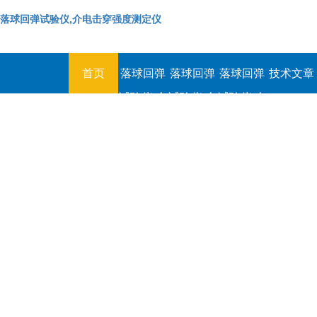
落球回弹试验仪,介电击穿强度测定仪
首页
落球回弹
落球回弹
落球回弹
技术文章
试验仪,介
试验仪,介
试验仪,介
电击穿强
电击穿强
电击穿强
度测定仪
度测定仪
度测定仪