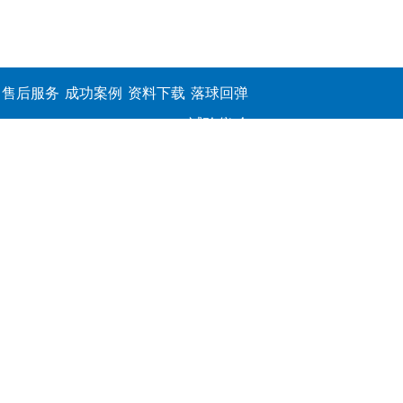
售后服务
成功案例
资料下载
落球回弹
试验仪,介
电击穿强
度测定仪