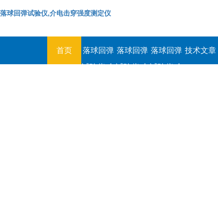
落球回弹试验仪,介电击穿强度测定仪
首页
落球回弹
落球回弹
落球回弹
技术文章
试验仪,介
试验仪,介
试验仪,介
电击穿强
电击穿强
电击穿强
度测定仪
度测定仪
度测定仪