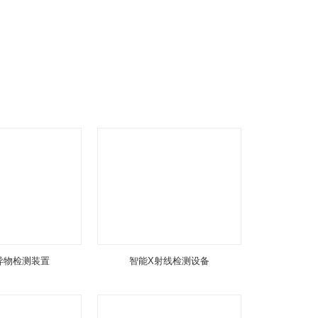
异物检测装置
智能X射线检测设备