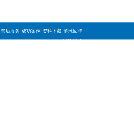
售后服务
成功案例
资料下载
落球回弹
试验仪,介
电击穿强
度测定仪