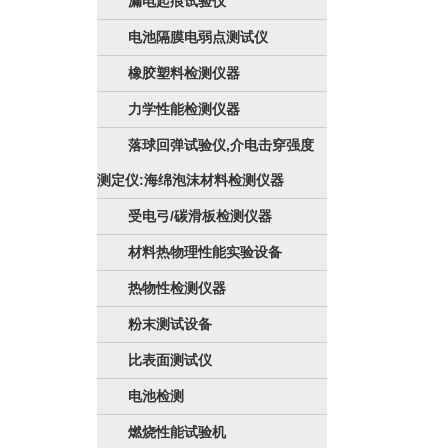
漏电起痕试验仪
电池隔膜电弱点测试仪
橡胶塑料检测仪器
力学性能检测仪器
落球回弹试验仪,介电击穿强度
测定仪:海绵泡沫材料检测仪器
受电弓/碳滑板检测仪器
材料热物理性能实验设备
热物性检测仪器
粉末测试设备
比表面测试仪
电池检测
燃烧性能试验机