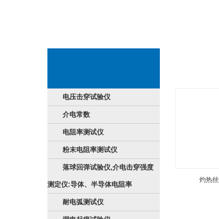
护肤品展览
电压击穿试验仪
介电常数
电阻率测试仪
粉末电阻率测试仪
落球回弹试验仪,介电击穿强度
灼热丝
测定仪:导体、半导体电阻率
耐电弧测试仪