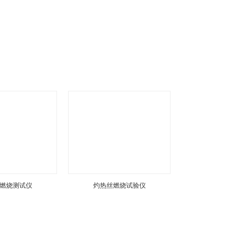
燃烧测试仪
灼热丝燃烧试验仪