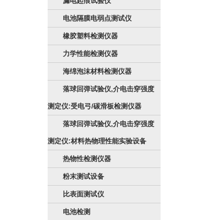
漏电起痕试验仪
电池隔膜电弱点测试仪
橡胶塑料检测仪器
力学性能检测仪器
海绵泡沫材料检测仪器
落球回弹试验仪,介电击穿强度
测定仪:受电弓/碳滑板检测仪器
落球回弹试验仪,介电击穿强度
测定仪:材料热物理性能实验设备
热物性检测仪器
粉末测试设备
比表面测试仪
电池检测