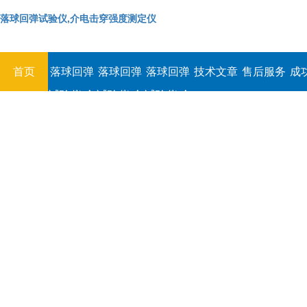
落球回弹试验仪,介电击穿强度测定仪
首页
落球回弹
落球回弹
落球回弹
技术文章
售后服务
成
试验仪,介
试验仪,介
试验仪,介
电击穿强
电击穿强
电击穿强
度测定仪
度测定仪
度测定仪