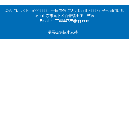
结合点话：010-57223836 中国电信点话：13581986395 子公司门店地
址：山东市昌平区百善镇王庄工艺园
Email：1770844735@qq.com
易展提供技术支持