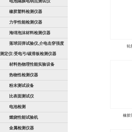
电池隔膜电弱点测试仪
橡胶塑料检测仪器
力学性能检测仪器
海绵泡沫材料检测仪器
落球回弹试验仪,介电击穿强度
轮
测定仪:受电弓/碳滑板检测仪器
材料热物理性能实验设备
热物性检测仪器
粉末测试设备
比表面测试仪
电池检测
橡胶
燃烧性能试验机
金属检测仪器