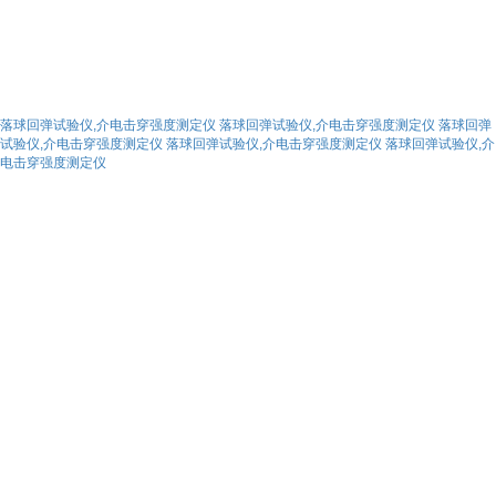
落球回弹试验仪,介电击穿强度测定仪
落球回弹试验仪,介电击穿强度测定仪
落球回弹
试验仪,介电击穿强度测定仪
落球回弹试验仪,介电击穿强度测定仪
落球回弹试验仪,介
电击穿强度测定仪