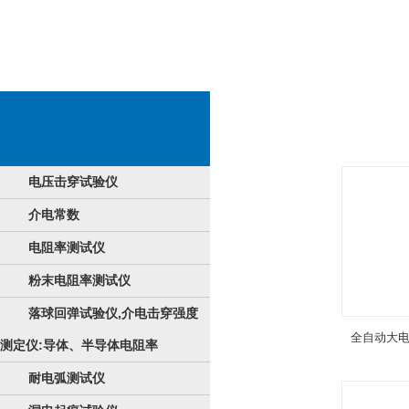
產品风采展示
电压击穿试验仪
介电常数
电阻率测试仪
粉末电阻率测试仪
落球回弹试验仪,介电击穿强度
全自动大
测定仪:导体、半导体电阻率
耐电弧测试仪