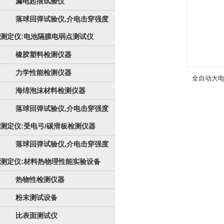
漏电起痕试验仪
落球回弹试验仪,介电击穿强度
测定仪:电池隔膜电弱点测试仪
橡胶塑料检测仪器
力学性能检测仪器
全自动大
海绵泡沫材料检测仪器
落球回弹试验仪,介电击穿强度
测定仪:受电弓/碳滑板检测仪器
落球回弹试验仪,介电击穿强度
测定仪:材料热物理性能实验设备
热物性检测仪器
粉末测试设备
比表面测试仪