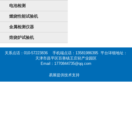
电池检测
燃烧性能试验机
金属检测仪器
焙烧炉试验机
关系点话：010-57223836 手机端点话：13581986395 平台详细地址：
天津市昌平区百善镇王庄轻产业园区
Email：1770844735@qq.com
易展提供技术支持