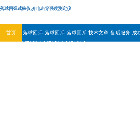
落球回弹试验仪,介电击穿强度测定仪
首页
落球回弹
落球回弹
落球回弹
技术文章
售后服务
成
试验仪,介
试验仪,介
试验仪,介
电击穿强
电击穿强
电击穿强
度测定仪
度测定仪
度测定仪