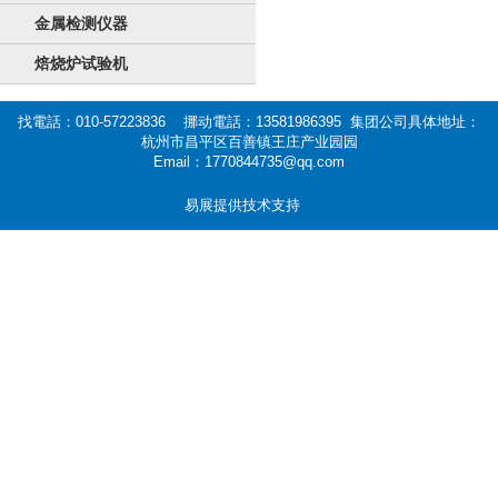
金属检测仪器
焙烧炉试验机
找電話：010-57223836 挪动電話：13581986395 集团公司具体地址：
杭州市昌平区百善镇王庄产业园园
Email：1770844735@qq.com
易展提供技术支持