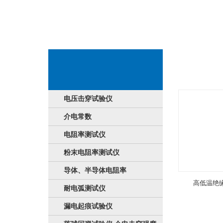
的产品风采展示
电压击穿试验仪
介电常数
电阻率测试仪
粉末电阻率测试仪
导体、半导体电阻率
高低温绝
耐电弧测试仪
漏电起痕试验仪