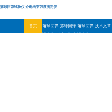
落球回弹试验仪,介电击穿强度测定仪
首页
落球回弹
落球回弹
落球回弹
技术文章
试验仪,介
试验仪,介
试验仪,介
电击穿强
电击穿强
电击穿强
度测定仪
度测定仪
度测定仪