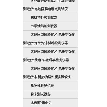
落球回弹试验仪,介电击穿强度
测定仪:电池隔膜电弱点测试仪
橡胶塑料检测仪器
力学性能检测仪器
落球回弹试验仪,介电击穿强度
测定仪:海绵泡沫材料检测仪器
落球回弹试验仪,介电击穿强度
测定仪:受电弓/碳滑板检测仪器
落球回弹试验仪,介电击穿强度
测定仪:材料热物理性能实验设备
热物性检测仪器
粉末测试设备
比表面测试仪