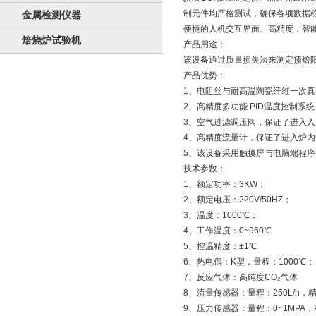
制元件均严格测试，确保各项数据
金属检测仪器
便捷的人机交互界面、高精度，智
焙烧炉试验机
产品用途：
该设备通过质量损失法来测定预焙阳
产品优势：
1、电阻丝与耐高温陶瓷纤维一次
2、高精度多功能 PID温度控制系
3、空气过滤调压阀，保证了进入
4、高精度流量计，保证了进入炉
5、该设备采用触摸屏与电脑端程
技术参数：
1、额定功率：3KW；
2、额定电压：220V/50HZ；
3、温度：1000℃；
4、工作温度：0~960℃
5、控温精度：±1℃
6、热电偶：K型，量程：1000℃；
7、反应气体：高纯度CO₂气体
8、流量传感器：量程：250L/h，精
9、压力传感器：量程：0~1MPA，准